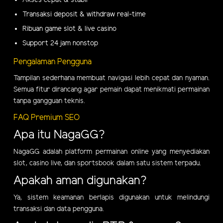
Akses cepat & stabil
Transaksi deposit & withdraw real-time
Ribuan game slot & live casino
Support 24 jam nonstop
Pengalaman Pengguna
Tampilan sederhana membuat navigasi lebih cepat dan nyaman.
Semua fitur dirancang agar pemain dapat menikmati permainan
tanpa gangguan teknis.
FAQ Premium SEO
Apa itu NagaGG?
NagaGG adalah platform permainan online yang menyediakan
slot, casino live, dan sportsbook dalam satu sistem terpadu.
Apakah aman digunakan?
Ya, sistem keamanan berlapis digunakan untuk melindungi
transaksi dan data pengguna.