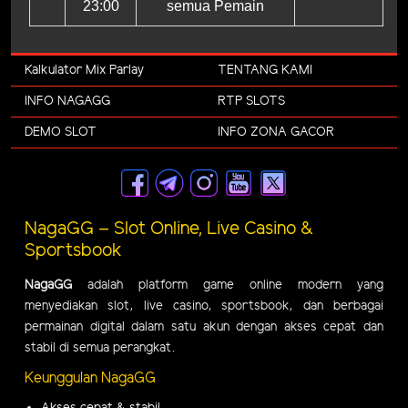
23:00
semua Pemain
Kalkulator Mix Parlay
TENTANG KAMI
INFO NAGAGG
RTP SLOTS
DEMO SLOT
INFO ZONA GACOR
NagaGG – Slot Online, Live Casino &
Sportsbook
NagaGG
adalah platform game online modern yang
menyediakan slot, live casino, sportsbook, dan berbagai
permainan digital dalam satu akun dengan akses cepat dan
stabil di semua perangkat.
Keunggulan NagaGG