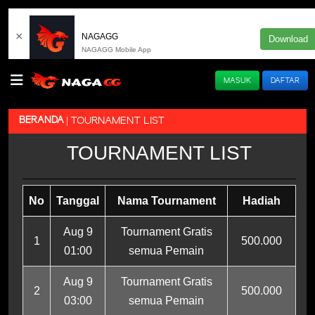
×
NAGAGG
Download
NAGAGG Mobile App
MASUK
DAFTAR
BERANDA
TOURNAMENT LIST
TOURNAMENT LIST
No
Tanggal
Nama Tournament
Hadiah
Aug 9
Tournament Gratis
1
500.000
01:00
semua Pemain
Aug 9
Tournament Gratis
2
500.000
03:00
semua Pemain