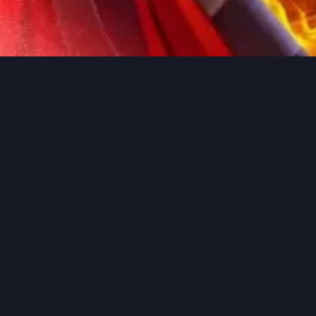
MI
INFO NAGAGG
RTP SLOTS
Lisensi
ino & Sportsbook
 yang menyediakan slot, live casino, sportsbook, dan berbagai perma
an stabil di semua perangkat.