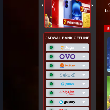
be
E
JADWAL BANK OFFLINE