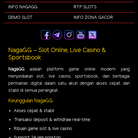
INFO NAGAGG
RTP SLOTS
DEMO SLOT
INFO ZONA GACOR
NagaGG – Slot Online, Live Casino &
Sportsbook
NagaGG
adalah platform game online modern yang
menyediakan slot, live casino, sportsbook, dan berbagai
permainan digital dalam satu akun dengan akses cepat dan
stabil di semua perangkat.
Keunggulan NagaGG
Akses cepat & stabil
Transaksi deposit & withdraw real-time
Ribuan game slot & live casino
Support 24 jam nonstop