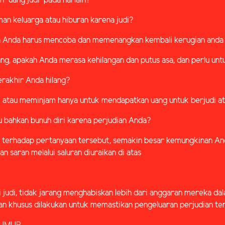
uang judi' pada hal lain?
an keluarga atau hiburan karena judi?
sa Anda harus mencoba dan memenangkan kembali kerugian anda
ang, apakah Anda merasa kehilangan dan putus asa, dan perlu unt
erakhir Anda hilang?
 atau meminjam hanya untuk mendapatkan uang untuk berjudi a
 bahkan bunuh diri karena perjudian Anda?
terhadap pertanyaan tersebut, semakin besar kemungkinan Anda
n saran melalui saluran diuraikan di atas
 judi, tidak jarang menghabiskan lebih dari anggaran mereka d
 khusus dilakukan untuk memastikan pengeluaran perjudian ter