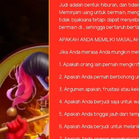
Judi adalah bentuk hiburan, dan tid
Meminjam uang untuk bermain, mengha
tidak bijaksana tetapi dapat menyeb
bermain di , sehingga bertaruh ber
APAKAH ANDA MEMILIKI MASALAH
Jika Anda merasa Anda mungkin memi
1. Apakah orang lain pernah mengkri
2. Apakah Anda pernah berbohong unt
3. Argumen apakah, frustasi atau k
4. Apakah Anda berjudi saja untuk w
5. Apakah Anda tinggal jauh dari temp
6. Apakah Anda berjudi untuk melari